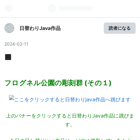
日替わりJava作品
読者になる
2024
-
02
-
11
■
フログネル公園の彫刻群 (その１)
上のバナーをクリックすると日替わり
Java
作品に跳びま
す。