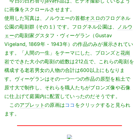
今日の日わ替り
java
作品は、ビデオ撮影しているよう
に画像をスクロールさせます。
使用した写真は、ノルウエーの首都
オスロ
のフログネル
公園の彫刻群 (その１) です。フログネル公園は、
ノルウ
ェー
の彫刻家グスタフ・ヴィーゲラン（Gustav
Vigeland, 1869年 - 1943年）の作品のみが展示されてい
ます。「人間の一生」をテーマにした、ブロンズと
花崗
岩
でできた大小の彫刻の総数は212点で、これらの彫刻を
構成する老若男女の人物の合計は600以上にもなりま
す。ヴィーゲランはその一つ一つの作品の原型を粘土で
原寸大で制作し、それらを職人たちがブロンズ像や石像
に仕上げて庭園内に配置していったのだそうです。
この
アプレット
の原画は
ココ
をクリックすると見られ
ます。