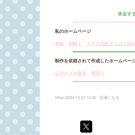
疾走す
私のホームページ
本館
別館１
スイス北欧デジカメ紀
制作を依頼されて作成したホームペー
立川スズキ販売
雨宿り
iichan
2024-12-21 12:40
読者になる