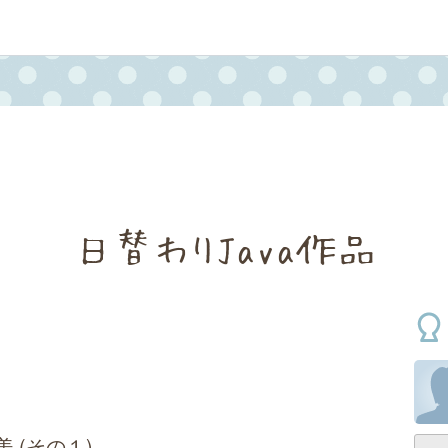
日替わりJava作品
 (その１)