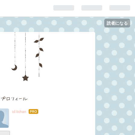
読者になる
プロフィール
id:iichan
はて
なブ
ログ
Pro