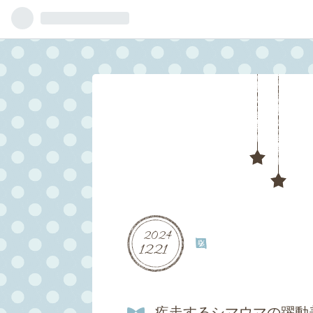
2024
■
12
21
疾走するシマウマの躍動美