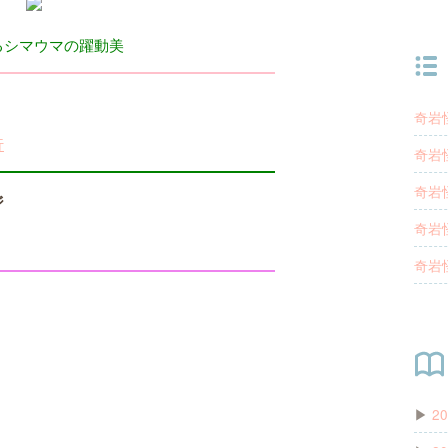
るシマウマの躍動美
奇岩
行
奇岩
奇岩
ジ
奇岩
奇岩
▶
20