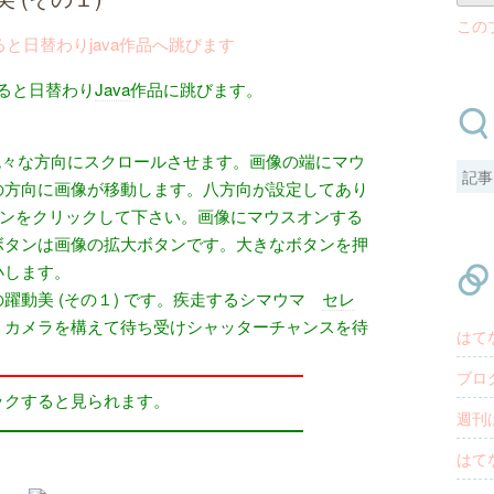
この
ると日替わり
Java
作品に跳びます。
色々な方向にスクロールさせます。画像の端にマウ
の方向に画像が移動します。八方向が設定してあり
タンをクリックして下さい。画像にマウスオンする
ボタンは画像の拡大ボタンです。大きなボタンを押
小します。
動美 (その１) です。疾走するシマウマ
セレ
。カメラを構えて待ち受けシャッターチャンスを待
はて
ブロ
ックすると見られます。
週刊
はて